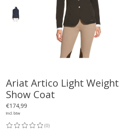
Ariat Artico Light Weight
Show Coat
€174,99
Incl. btw
(0)
De beoordeling van dit product is
0
van de 5