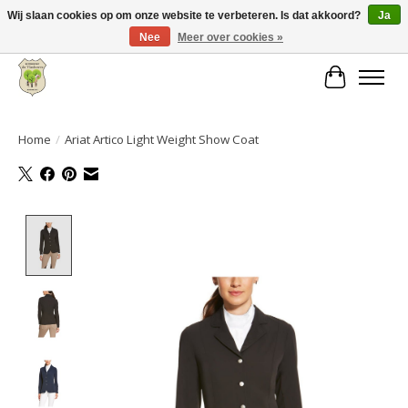
Wij slaan cookies op om onze website te verbeteren. Is dat akkoord?
Ja
Nee
Meer over cookies »
Grote keuze aan producten en snelle verzending!
Winkelwa
Home
/
Ariat Artico Light Weight Show Coat
Product image slideshow Items