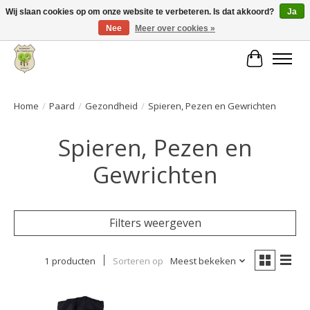
Wij slaan cookies op om onze website te verbeteren. Is dat akkoord?
Ja
Nee
Meer over cookies »
Grote keuze aan producten en snelle verzending!
Winkelwa
Home
/
Paard
/
Gezondheid
/
Spieren, Pezen en Gewrichten
Spieren, Pezen en
Gewrichten
Filters weergeven
1 producten
Sorteren op
Meest bekeken