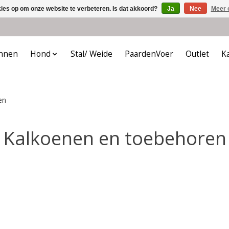
kies op om onze website te verbeteren. Is dat akkoord?
Ja
Nee
Meer 
nnen
Hond
Stal/ Weide
PaardenVoer
Outlet
K
en
Kalkoenen en toebehoren