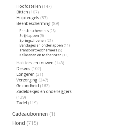
Hoofdstellen
(147)
Bitten
(107)
Hulpteugels
(37)
Beenbescherming
(89)
Peesbeschermers
(28)
Strijklappen
(9)
Springschoenen
(21)
Bandages en onderlappen
(11)
Transportbeschermers
(5)
Kalkoenen en toebehoren
(13)
Halsters en touwen
(143)
Dekens
(102)
Longeren
(31)
Verzorging
(247)
Gezondheid
(162)
Zadeldekjes en onderleggers
(139)
Zadel
(119)
Cadeaubonnen
(1)
Hond
(715)