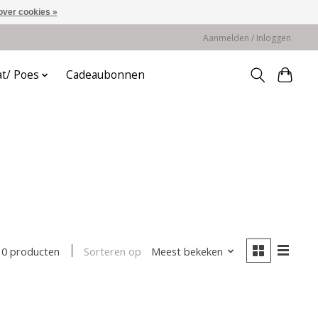
over cookies »
Aanmelden / Inloggen
at/ Poes
Cadeaubonnen
Sorteren op
Meest bekeken
0 producten