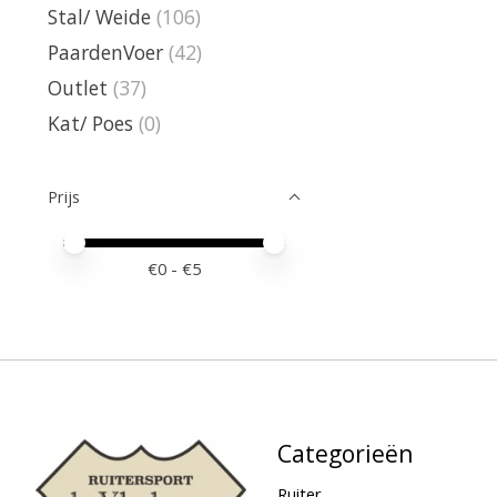
Stal/ Weide
(106)
PaardenVoer
(42)
Outlet
(37)
Kat/ Poes
(0)
Prijs
Minimale prijswaarde
Price maximum value
€
0
- €
5
Categorieën
Ruiter