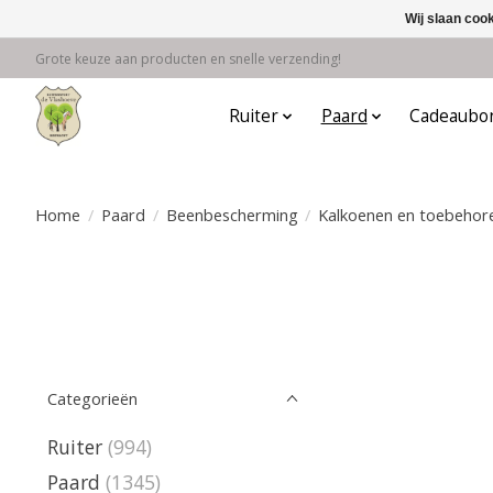
Wij slaan coo
Grote keuze aan producten en snelle verzending!
Ruiter
Paard
Cadeaubo
Home
/
Paard
/
Beenbescherming
/
Kalkoenen en toebehor
Categorieën
Ruiter
(994)
Paard
(1345)