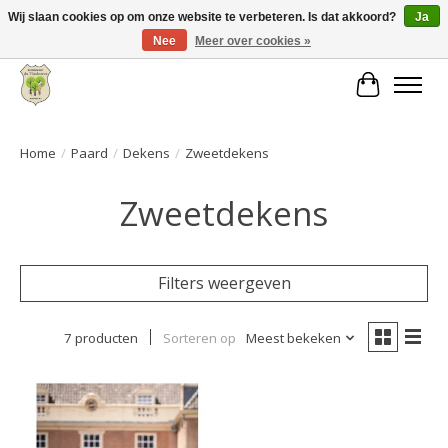
Wij slaan cookies op om onze website te verbeteren. Is dat akkoord?
Ja
Nee
Meer over cookies »
Grote keuze aan producten en snelle verzending!
Winkelwa
Home
/
Paard
/
Dekens
/
Zweetdekens
Zweetdekens
Filters weergeven
7 producten
Sorteren op
Meest bekeken