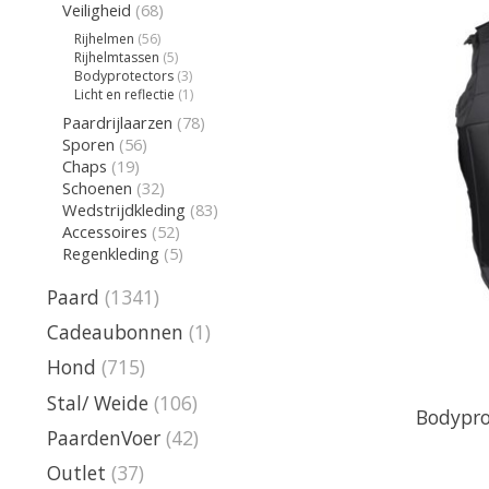
Veiligheid
(68)
Rijhelmen
(56)
Rijhelmtassen
(5)
Bodyprotectors
(3)
Licht en reflectie
(1)
Paardrijlaarzen
(78)
Sporen
(56)
Chaps
(19)
Schoenen
(32)
Wedstrijdkleding
(83)
Accessoires
(52)
Regenkleding
(5)
Paard
(1341)
Cadeaubonnen
(1)
Hond
(715)
Stal/ Weide
(106)
Bodypro
PaardenVoer
(42)
Outlet
(37)