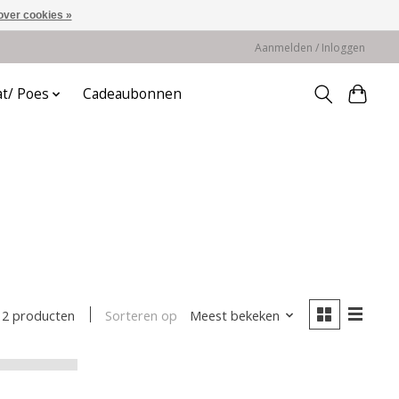
over cookies »
Aanmelden / Inloggen
at/ Poes
Cadeaubonnen
Sorteren op
Meest bekeken
2 producten