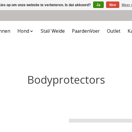
kies op om onze website te verbeteren. Is dat akkoord?
Ja
Nee
Meer 
nnen
Hond
Stal/ Weide
PaardenVoer
Outlet
K
Bodyprotectors