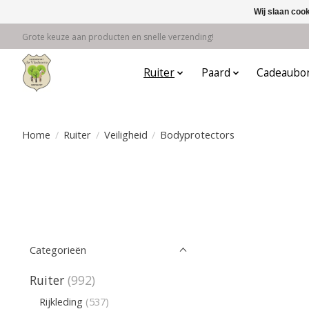
Wij slaan coo
Grote keuze aan producten en snelle verzending!
Ruiter
Paard
Cadeaubo
Home
/
Ruiter
/
Veiligheid
/
Bodyprotectors
Categorieën
Ruiter
(992)
Rijkleding
(537)