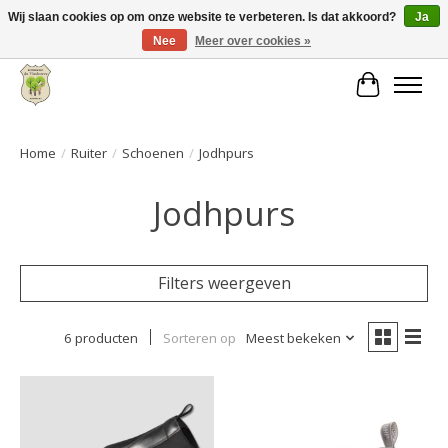
Wij slaan cookies op om onze website te verbeteren. Is dat akkoord?
Ja
Nee
Meer over cookies »
Grote keuze aan producten en snelle verzending!
Winkelwa
Home
/
Ruiter
/
Schoenen
/
Jodhpurs
Jodhpurs
Filters weergeven
6 producten
Sorteren op
Meest bekeken