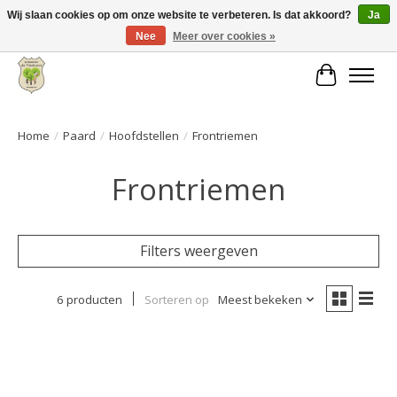
Wij slaan cookies op om onze website te verbeteren. Is dat akkoord?
Ja
Nee
Meer over cookies »
Grote keuze aan producten en snelle verzending!
Winkelwa
Home
/
Paard
/
Hoofdstellen
/
Frontriemen
Frontriemen
Filters weergeven
6 producten
Sorteren op
Meest bekeken