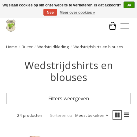
Wij slaan cookies op om onze website te verbeteren. Is dat akkoord?
Ja
Nee
Meer over cookies »
Grote keuze aan producten en snelle verzending!
Winkelwa
Home
/
Ruiter
/
Wedstrijdkleding
/
Wedstrijdshirts en blouses
Wedstrijdshirts en
blouses
Filters weergeven
24 producten
Sorteren op
Meest bekeken