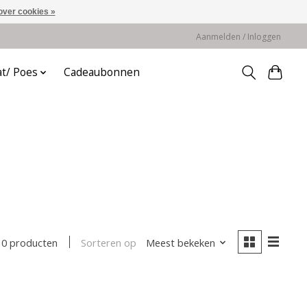
over cookies »
Aanmelden / Inloggen
at/ Poes
Cadeaubonnen
Sorteren op
Meest bekeken
0 producten