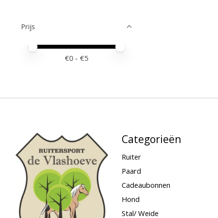
Prijs
Minimale prijswaarde
Price maximum value
€
0
- €
5
Categorieën
Ruiter
Paard
Cadeaubonnen
Hond
Stal/ Weide