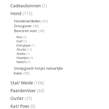
Cadeaubonnen
(1)
Hond
(715)
Hondenartikelen
(93)
Droogvoer
(98)
Bevroren voer
(36)
Kivo
(2)
Darf
(2)
Energique
(1)
Alroda
(12)
Alaska
(1)
Haantjes
(0)
Naturis
(5)
Snoepgoed/ botjes natuurlijke
basis
(99)
Stal/ Weide
(106)
PaardenVoer
(42)
Outlet
(37)
Kat/ Poes
(0)