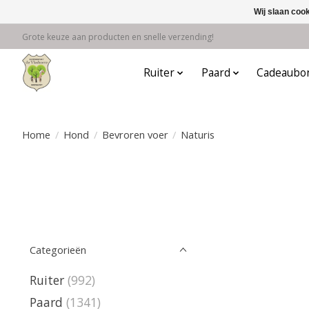
Wij slaan coo
Grote keuze aan producten en snelle verzending!
Ruiter
Paard
Cadeaubo
Home
/
Hond
/
Bevroren voer
/
Naturis
Categorieën
Ruiter
(992)
Paard
(1341)