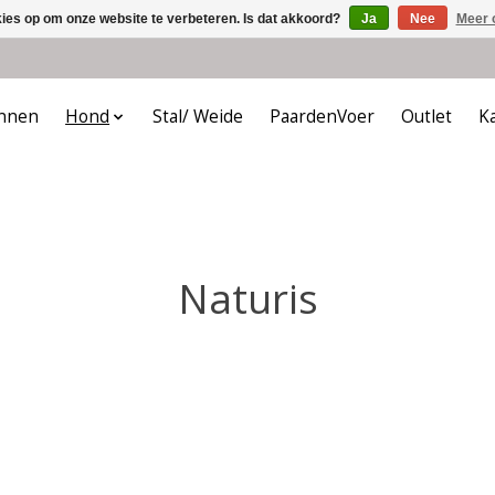
kies op om onze website te verbeteren. Is dat akkoord?
Ja
Nee
Meer 
nnen
Hond
Stal/ Weide
PaardenVoer
Outlet
K
Naturis