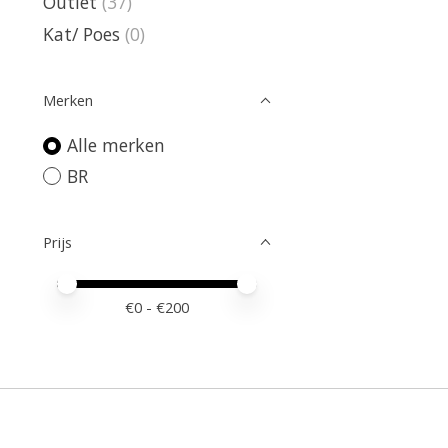
Outlet
(37)
Kat/ Poes
(0)
Merken
Alle merken
BR
Prijs
Minimale prijswaarde
Price maximum value
€
0
- €
200