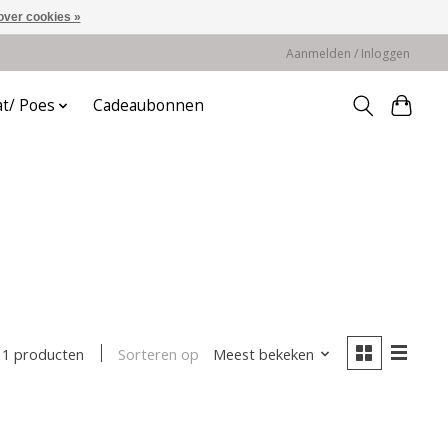
over cookies »
Aanmelden / Inloggen
at/ Poes
Cadeaubonnen
Sorteren op
Meest bekeken
1 producten