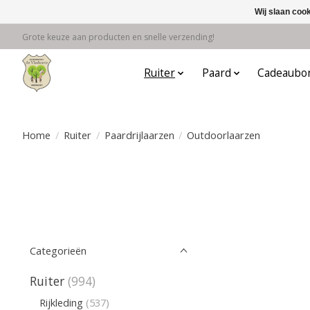
Wij slaan coo
Grote keuze aan producten en snelle verzending!
Ruiter
Paard
Cadeaubo
Home
/
Ruiter
/
Paardrijlaarzen
/
Outdoorlaarzen
Categorieën
Ruiter
(994)
Rijkleding
(537)