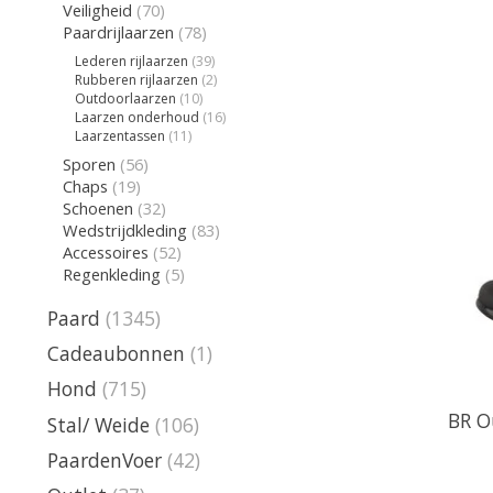
Veiligheid
(70)
Paardrijlaarzen
(78)
Lederen rijlaarzen
(39)
Rubberen rijlaarzen
(2)
Outdoorlaarzen
(10)
Laarzen onderhoud
(16)
Laarzentassen
(11)
Sporen
(56)
Chaps
(19)
Schoenen
(32)
Wedstrijdkleding
(83)
Accessoires
(52)
Regenkleding
(5)
Paard
(1345)
Cadeaubonnen
(1)
Hond
(715)
BR O
Stal/ Weide
(106)
PaardenVoer
(42)