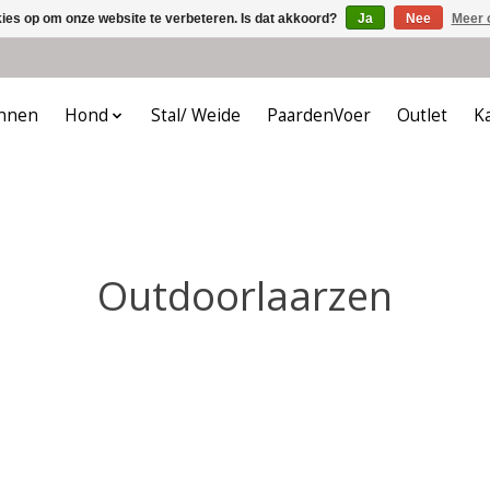
kies op om onze website te verbeteren. Is dat akkoord?
Ja
Nee
Meer 
nnen
Hond
Stal/ Weide
PaardenVoer
Outlet
K
Outdoorlaarzen