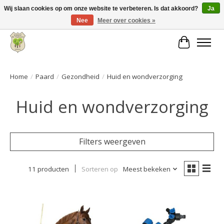
Wij slaan cookies op om onze website te verbeteren. Is dat akkoord?
Ja
Nee
Meer over cookies »
Grote keuze aan producten en snelle verzending!
Winkelwa
Home
/
Paard
/
Gezondheid
/
Huid en wondverzorging
Huid en wondverzorging
Filters weergeven
11 producten
Sorteren op
Meest bekeken