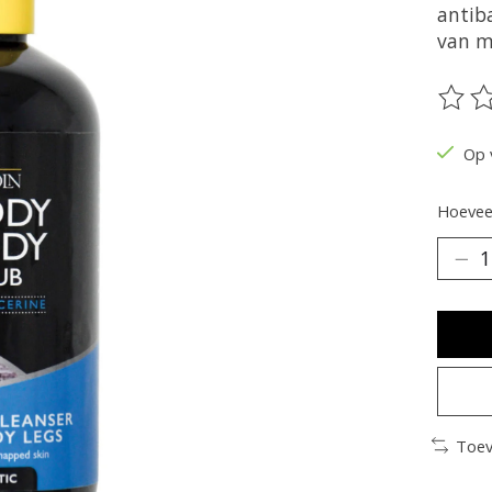
antib
van m
De be
Op 
Hoeveel
Toev