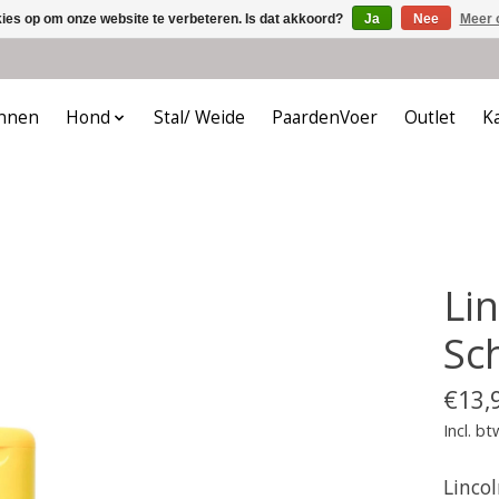
kies op om onze website te verbeteren. Is dat akkoord?
Ja
Nee
Meer 
nnen
Hond
Stal/ Weide
PaardenVoer
Outlet
K
Li
Sc
€13,
Incl. bt
Linco