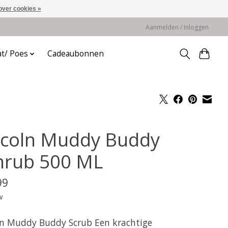
over cookies »
Aanmelden / Inloggen
at/ Poes
Cadeaubonnen
ncoln Muddy Buddy
hrub 500 ML
99
w
ln Muddy Buddy Scrub Een krachtige