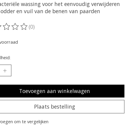
acteriële wassing voor het eenvoudig verwijderen
odder en vuil van de benen van paarden
(0)
oordeling van dit product is
0
van de 5
voorraad
heid:
Toevoegen aan winkelwagen
Plaats bestelling
oegen om te vergelijken