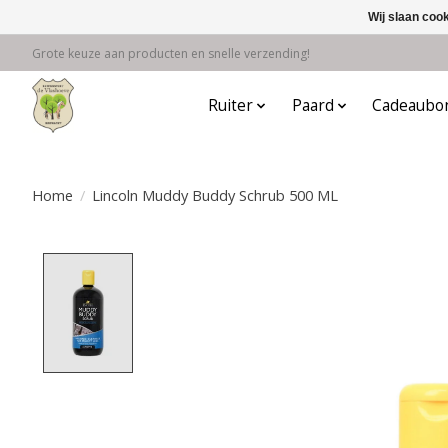
Wij slaan coo
Grote keuze aan producten en snelle verzending!
Ruiter
Paard
Cadeaubo
Home
/
Lincoln Muddy Buddy Schrub 500 ML
Product image slideshow Items