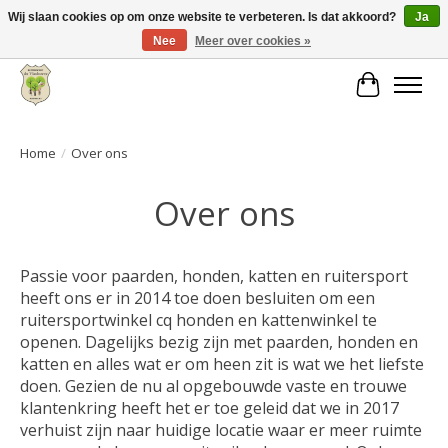
Wij slaan cookies op om onze website te verbeteren. Is dat akkoord?
Ja
Nee
Meer over cookies »
Grote keuze aan producten en snelle verzending!
Winkelwa
Home
/
Over ons
Over ons
Passie voor paarden, honden, katten en ruitersport
heeft ons er in 2014 toe doen besluiten om een
ruitersportwinkel cq honden en kattenwinkel te
openen. Dagelijks bezig zijn met paarden, honden en
katten en alles wat er om heen zit is wat we het liefste
doen. Gezien de nu al opgebouwde vaste en trouwe
klantenkring heeft het er toe geleid dat we in 2017
verhuist zijn naar huidige locatie waar er meer ruimte