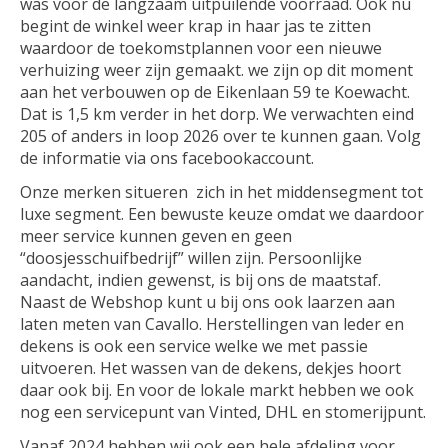
was voor de langzaam uitpuilende voorraad. Ook nu
begint de winkel weer krap in haar jas te zitten
waardoor de toekomstplannen voor een nieuwe
verhuizing weer zijn gemaakt. we zijn op dit moment
aan het verbouwen op de Eikenlaan 59 te Koewacht.
Dat is 1,5 km verder in het dorp. We verwachten eind
205 of anders in loop 2026 over te kunnen gaan. Volg
de informatie via ons facebookaccount.
Onze merken situeren zich in het middensegment tot
luxe segment. Een bewuste keuze omdat we daardoor
meer service kunnen geven en geen
“doosjesschuifbedrijf” willen zijn. Persoonlijke
aandacht, indien gewenst, is bij ons de maatstaf.
Naast de Webshop kunt u bij ons ook laarzen aan
laten meten van Cavallo. Herstellingen van leder en
dekens is ook een service welke we met passie
uitvoeren. Het wassen van de dekens, dekjes hoort
daar ook bij. En voor de lokale markt hebben we ook
nog een servicepunt van Vinted, DHL en stomerijpunt.
Vanaf 2024 hebben wij ook een hele afdeling voor