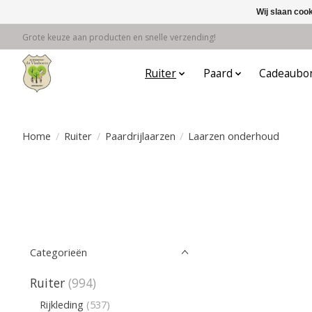
Wij slaan coo
Grote keuze aan producten en snelle verzending!
Ruiter
Paard
Cadeaubo
Home
/
Ruiter
/
Paardrijlaarzen
/
Laarzen onderhoud
Categorieën
Ruiter
(994)
Rijkleding
(537)