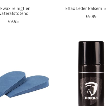
ikwax reinigt en
Effax Leder Balsem 
waterafstotend
€9,99
€9,95