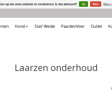
kies op om onze website te verbeteren. Is dat akkoord?
Ja
Nee
Meer 
nnen
Hond
Stal/ Weide
PaardenVoer
Outlet
K
Laarzen onderhoud