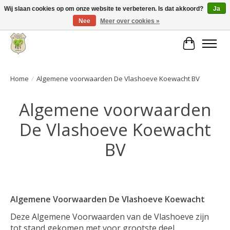
Wij slaan cookies op om onze website te verbeteren. Is dat akkoord?
Ja
Nee
Meer over cookies »
Grote keuze aan producten en snelle verzending!
Winkelwa
Home
/
Algemene voorwaarden De Vlashoeve Koewacht BV
Algemene voorwaarden
De Vlashoeve Koewacht
BV
Algemene Voorwaarden De Vlashoeve Koewacht
Deze Algemene Voorwaarden van de Vlashoeve zijn
tot stand gekomen met voor grootste deel