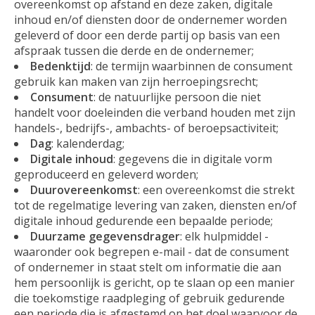
overeenkomst op afstand en deze zaken, digitale
inhoud en/of diensten door de ondernemer worden
geleverd of door een derde partij op basis van een
afspraak tussen die derde en de ondernemer;
Bedenktijd
: de termijn waarbinnen de consument
gebruik kan maken van zijn herroepingsrecht;
Consument
: de natuurlijke persoon die niet
handelt voor doeleinden die verband houden met zijn
handels-, bedrijfs-, ambachts- of beroepsactiviteit;
Dag
: kalenderdag;
Digitale inhoud
: gegevens die in digitale vorm
geproduceerd en geleverd worden;
Duurovereenkomst
: een overeenkomst die strekt
tot de regelmatige levering van zaken, diensten en/of
digitale inhoud gedurende een bepaalde periode;
Duurzame gegevensdrager
: elk hulpmiddel -
waaronder ook begrepen e-mail - dat de consument
of ondernemer in staat stelt om informatie die aan
hem persoonlijk is gericht, op te slaan op een manier
die toekomstige raadpleging of gebruik gedurende
een periode die is afgestemd op het doel waarvoor de