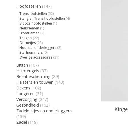
Hoofdstellen
(147)
Trenshoofstellen
(52)
Stang en Trens hoofdstellen
(4)
Bitloze hoofdstellen
(1)
Neusriemen
(1)
Frontriemen
(9)
Teugels
(22)
Oornetjes
(23)
Hoofstel onderleggers
(2)
Startnummers
(0)
Overige accessoires
(31)
Bitten
(107)
Hulpteugels
(37)
Beenbescherming
(89)
Halsters en touwen
(143)
Dekens
(102)
Longeren
(31)
Verzorging
(247)
Gezondheid
(162)
Kinge
Zadeldekjes en onderleggers
(139)
Zadel
(119)