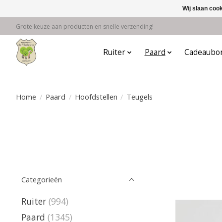
Wij slaan coo
Grote keuze aan producten en snelle verzending!
Ruiter
Paard
Cadeaubo
Home
/
Paard
/
Hoofdstellen
/
Teugels
Categorieën
Ruiter
(994)
Paard
(1345)