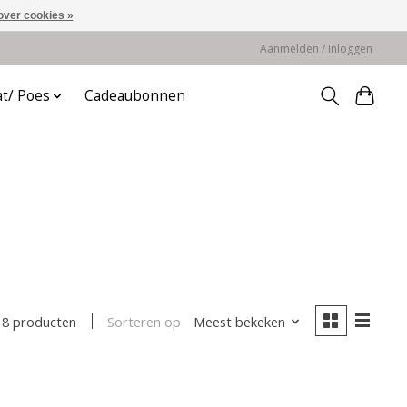
over cookies »
Aanmelden / Inloggen
at/ Poes
Cadeaubonnen
Sorteren op
Meest bekeken
8 producten