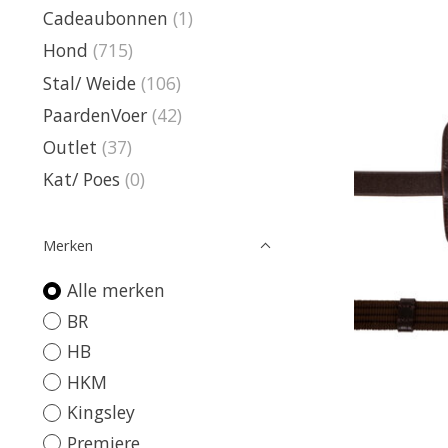
Cadeaubonnen
(1)
Hond
(715)
Stal/ Weide
(106)
PaardenVoer
(42)
Outlet
(37)
Kat/ Poes
(0)
Merken
Alle merken
BR
HB
HKM
Kingsley
Premiere