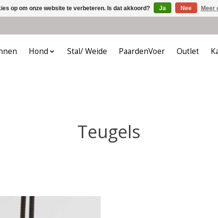
kies op om onze website te verbeteren. Is dat akkoord?
Ja
Nee
Meer 
nnen
Hond
Stal/ Weide
PaardenVoer
Outlet
K
Teugels