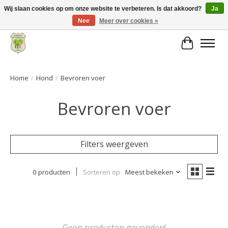
Wij slaan cookies op om onze website te verbeteren. Is dat akkoord?
Ja
Nee
Meer over cookies »
Grote keuze aan producten en snelle verzending!
Winkelwa
Home
/
Hond
/
Bevroren voer
Bevroren voer
Filters weergeven
0 producten
Sorteren op
Meest bekeken
Geen producten gevonden!