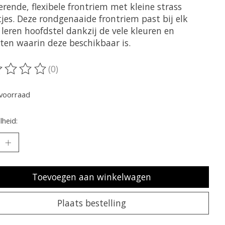
erende, flexibele frontriem met kleine strass
jes. Deze rondgenaaide frontriem past bij elk
leren hoofdstel dankzij de vele kleuren en
ten waarin deze beschikbaar is.
(0)
oordeling van dit product is
0
van de 5
voorraad
heid:
Toevoegen aan winkelwagen
Plaats bestelling