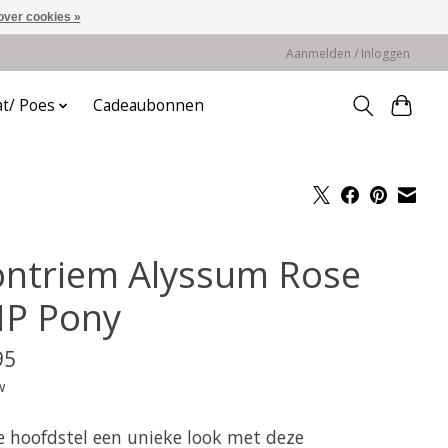
over cookies »
Aanmelden / Inloggen
at/ Poes
Cadeaubonnen
ontriem Alyssum Rose
P Pony
95
w
je hoofdstel een unieke look met deze