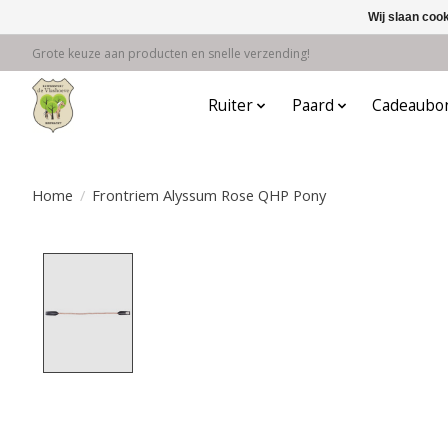
Wij slaan coo
Grote keuze aan producten en snelle verzending!
Ruiter
Paard
Cadeaubo
Home
/
Frontriem Alyssum Rose QHP Pony
Product image slideshow Items