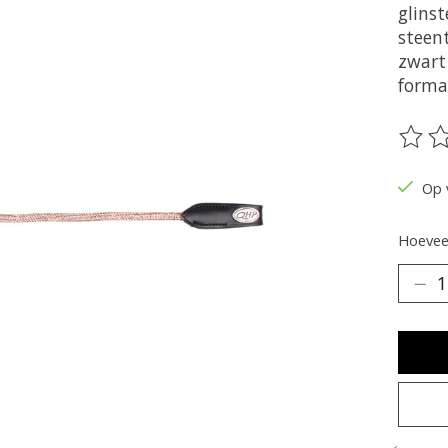
glinst
steent
zwart 
forma
De be
Op 
Hoeveel