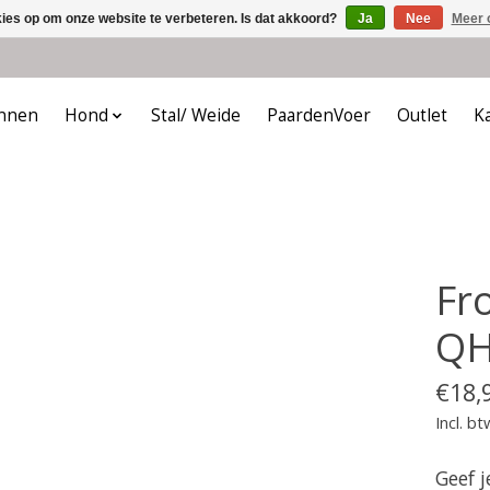
kies op om onze website te verbeteren. Is dat akkoord?
Ja
Nee
Meer 
nnen
Hond
Stal/ Weide
PaardenVoer
Outlet
K
Fr
QH
€18,
Incl. bt
Geef 