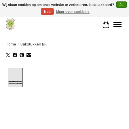
Wij slaan cookies op om onze website te verbeteren. Is dat akkoord?
Ja
Nee
Meer over cookies »
Grote keuze aan producten en snelle verzending!
Winkelwa
Home
/
Bakstukken BR
Product image slideshow Items