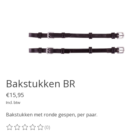
Bakstukken BR
€15,95
Incl. btw
Bakstukken met ronde gespen, per paar.
(0)
De beoordeling van dit product is
0
van de 5