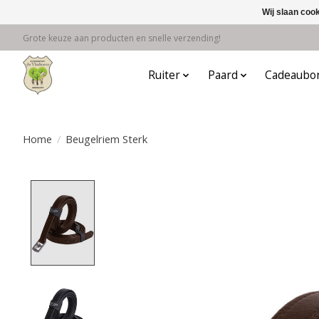
Wij slaan coo
Grote keuze aan producten en snelle verzending!
Ruiter
Paard
Cadeaubo
Home
/
Beugelriem Sterk
Product image slideshow Items