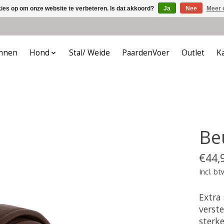
kies op om onze website te verbeteren. Is dat akkoord?
Ja
Nee
Meer 
nnen
Hond
Stal/ Weide
PaardenVoer
Outlet
K
Be
€44,
Incl. bt
Extra
verst
sterk