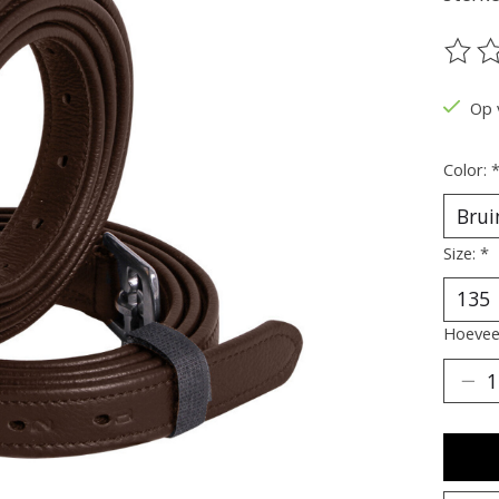
De be
Op 
Color:
Size:
*
Hoeveel