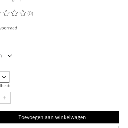
(0)
oordeling van dit product is
0
van de 5
voorraad
*
heid:
Toevoegen aan winkelwagen