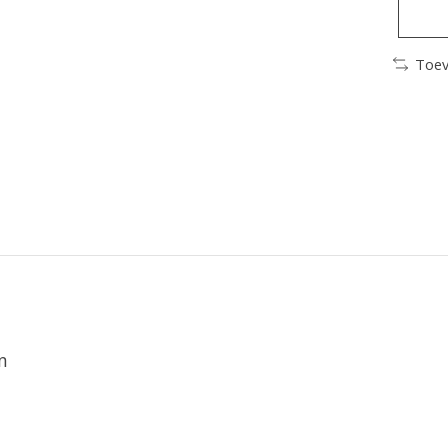
Toev
n