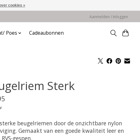
over cookies »
Aanmelden / Inloggen
at/ Poes
Cadeaubonnen
ugelriem Sterk
95
w
 sterke beugelriemen door de onzichtbare nylon
eviging. Gemaakt van een goede kwaliteit leer en
e RVS-gespen.