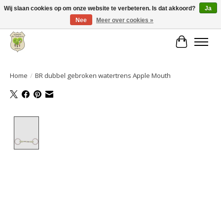
Wij slaan cookies op om onze website te verbeteren. Is dat akkoord?
Ja
Nee
Meer over cookies »
Grote keuze aan producten en snelle verzending!
Winkelwa
Home
/
BR dubbel gebroken watertrens Apple Mouth
Product image slideshow Items