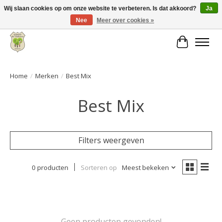
Wij slaan cookies op om onze website te verbeteren. Is dat akkoord?
Ja
Nee
Meer over cookies »
Grote keuze aan producten en snelle verzending!
Winkelwa
Home
/
Merken
/
Best Mix
Best Mix
Filters weergeven
0 producten
Sorteren op
Meest bekeken
Geen producten gevonden!