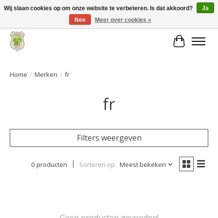
Wij slaan cookies op om onze website te verbeteren. Is dat akkoord?
Ja
Nee
Meer over cookies »
Grote keuze aan producten en snelle verzending!
Winkelwa
Home
/
Merken
/
fr
fr
Filters weergeven
0 producten
Sorteren op
Meest bekeken
Geen producten gevonden!