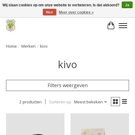
Wij slaan cookies op om onze website te verbeteren. Is dat akkoord?
Ja
Nee
Meer over cookies »
Grote keuze aan producten en snelle verzending!
Winkelwa
Home
/
Merken
/
kivo
kivo
Filters weergeven
2 producten
Sorteren op
Meest bekeken