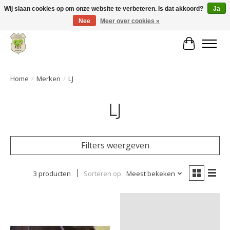
Wij slaan cookies op om onze website te verbeteren. Is dat akkoord?
Ja
Nee
Meer over cookies »
Grote keuze aan producten en snelle verzending!
Winkelwa
Home
/
Merken
/
LJ
LJ
Filters weergeven
3 producten
Sorteren op
Meest bekeken