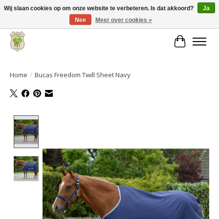
Wij slaan cookies op om onze website te verbeteren. Is dat akkoord?
Ja
Nee
Meer over cookies »
Grote keuze aan producten en snelle verzending!
Winkelwa
Home
/
Bucas Freedom Twill Sheet Navy
Product image slideshow Items