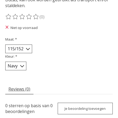
staldeken.
(0)
De beoordeling van dit product is
0
van de 5
Niet op voorraad
Maat:
*
Kleur:
*
Reviews (0)
0
sterren op basis van
0
Je beoordeling toevoegen
beoordelingen