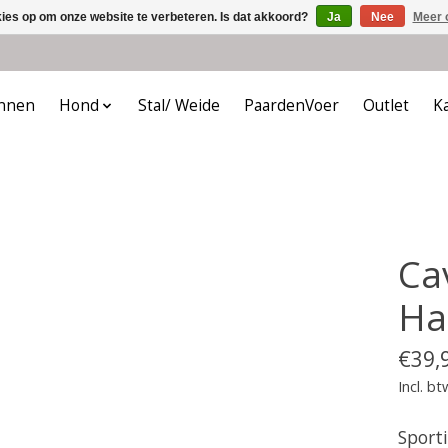
kies op om onze website te verbeteren. Is dat akkoord?
Ja
Nee
Meer 
nnen
Hond
Stal/ Weide
PaardenVoer
Outlet
K
Ca
Ha
€39,
Incl. bt
Sport