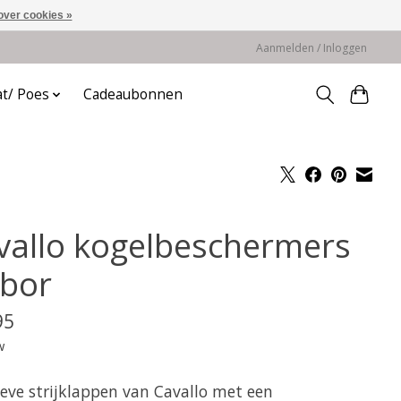
over cookies »
Aanmelden / Inloggen
at/ Poes
Cadeaubonnen
vallo kogelbeschermers
bor
95
w
ieve strijklappen van Cavallo met een