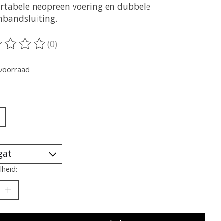
rtabele neopreen voering en dubbele
nbandsluiting.
(0)
oordeling van dit product is
0
van de 5
voorraad
heid: