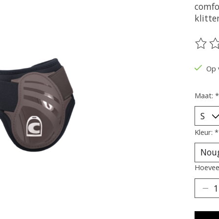
comfo
klitte
De be
Op 
Maat:
*
Kleur:
*
Hoeveel