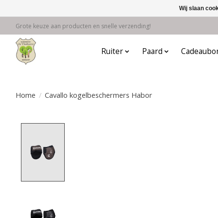
Wij slaan coo
Grote keuze aan producten en snelle verzending!
Ruiter
Paard
Cadeaubo
Home
/
Cavallo kogelbeschermers Habor
Product image slideshow Items