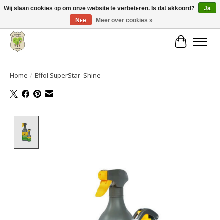
Wij slaan cookies op om onze website te verbeteren. Is dat akkoord?
Ja
Nee
Meer over cookies »
Grote keuze aan producten en snelle verzending!
Winkelwa
Home
/
Effol SuperStar- Shine
Product image slideshow Items