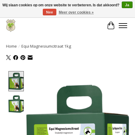
Wij slaan cookies op om onze website te verbeteren. Is dat akkoord?
Ja
Nee
Meer over cookies »
Grote keuze aan producten en snelle verzending!
Winkelwa
Home
/
Equi Magnesiumcitraat 1kg
Product image slideshow Items