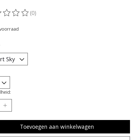
(0)
oordeling van dit product is
0
van de 5
voorraad
*
heid:
Toevoegen aan winkelwagen