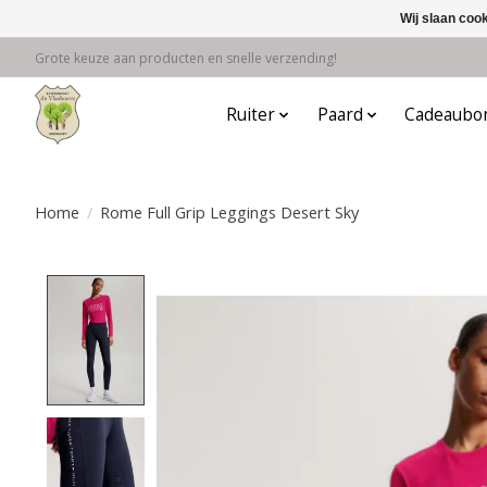
Wij slaan coo
Grote keuze aan producten en snelle verzending!
Ruiter
Paard
Cadeaubo
Home
/
Rome Full Grip Leggings Desert Sky
Product image slideshow Items