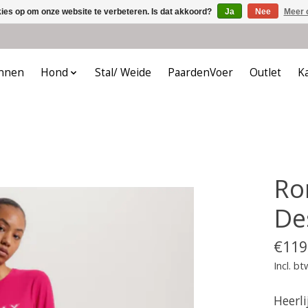
kies op om onze website te verbeteren. Is dat akkoord?
Ja
Nee
Meer 
nnen
Hond
Stal/ Weide
PaardenVoer
Outlet
K
Ro
De
€119
Incl. bt
Heerl