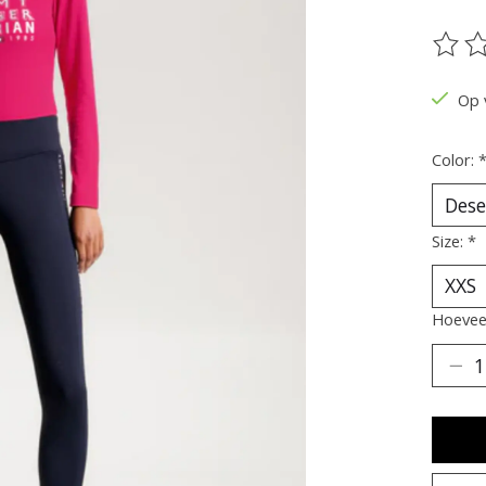
De be
Op 
Color:
Size:
*
Hoeveel