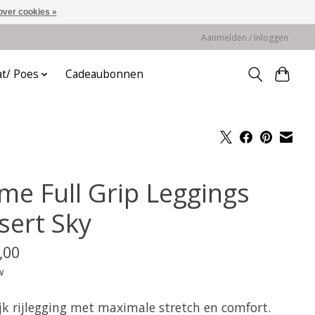
over cookies »
Aanmelden / Inloggen
at/ Poes
Cadeaubonnen
me Full Grip Leggings
sert Sky
,00
w
ijk rijlegging met maximale stretch en comfort.