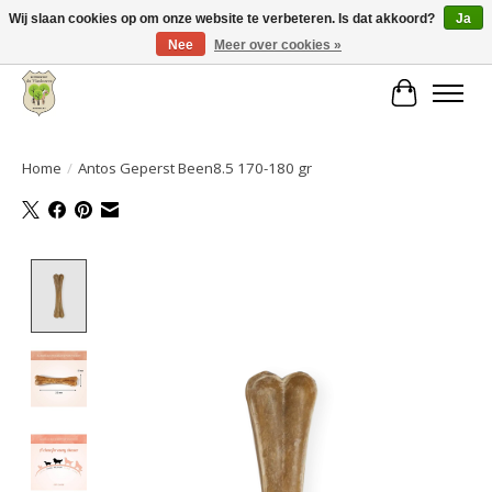
Wij slaan cookies op om onze website te verbeteren. Is dat akkoord?
Ja
Nee
Meer over cookies »
Grote keuze aan producten en snelle verzending!
Winkelwa
Home
/
Antos Geperst Been8.5 170-180 gr
Product image slideshow Items