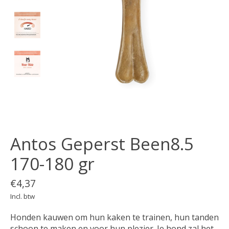
Antos Geperst Been8.5
170-180 gr
€4,37
Incl. btw
Honden kauwen om hun kaken te trainen, hun tanden
schoon te maken en voor hun plezier. Je hond zal het