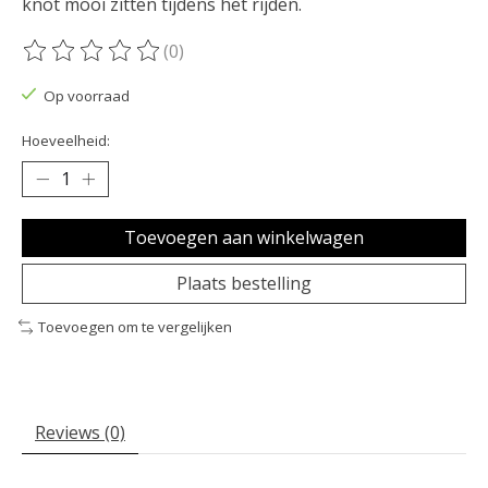
knot mooi zitten tijdens het rijden.
(0)
De beoordeling van dit product is
0
van de 5
Op voorraad
Hoeveelheid:
Toevoegen aan winkelwagen
Plaats bestelling
Toevoegen om te vergelijken
Reviews (0)