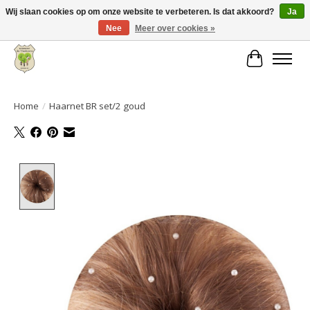
Wij slaan cookies op om onze website te verbeteren. Is dat akkoord?
Ja
Nee
Meer over cookies »
Grote keuze aan producten en snelle verzending!
Winkelwa
Home
/
Haarnet BR set/2 goud
Product image slideshow Items