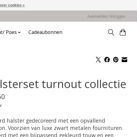
over cookies »
Aanmelden / Inloggen
at/ Poes
Cadeaubonnen
sterset turnout collectie
50
w
rd halster gedecoreerd met een opvallend
on. Voorzien van luxe zwart metalen fournituren.
erd met een bijpassend gekleurd touw en een