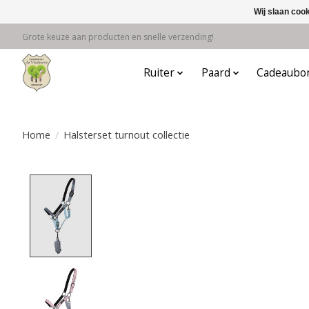
Wij slaan coo
Grote keuze aan producten en snelle verzending!
Ruiter
Paard
Cadeaubo
Home
/
Halsterset turnout collectie
Product image slideshow Items