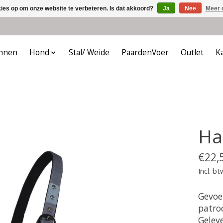
kies op om onze website te verbeteren. Is dat akkoord?
Ja
Nee
Meer 
nnen
Hond
Stal/ Weide
PaardenVoer
Outlet
K
Hal
€22,
Incl. bt
Gevoe
patro
Gelev