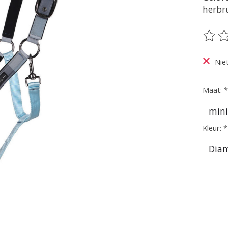
herbr
De be
Nie
Maat:
*
Kleur:
*