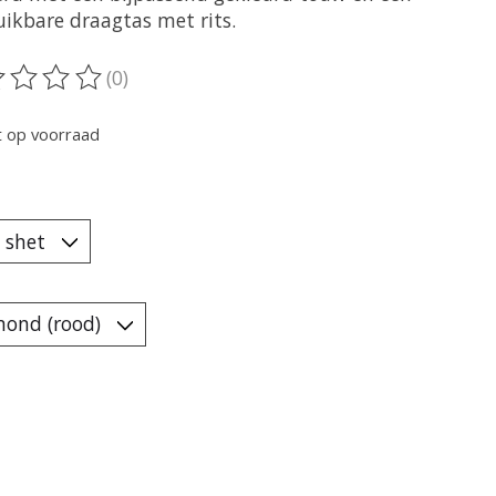
uikbare draagtas met rits.
(0)
oordeling van dit product is
0
van de 5
t op voorraad