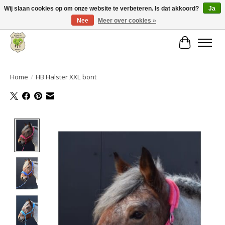
Wij slaan cookies op om onze website te verbeteren. Is dat akkoord?
Ja
Nee
Meer over cookies »
Grote keuze aan producten en snelle verzending!
Winkelwa
Home
/
HB Halster XXL bont
Product image slideshow Items