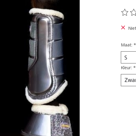
De be
Nie
Maat:
*
Kleur:
*