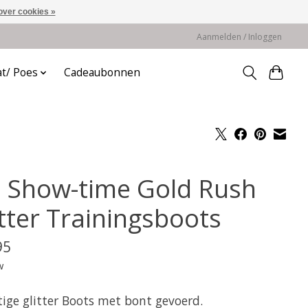
over cookies »
Aanmelden / Inloggen
at/ Poes
Cadeaubonnen
 Show-time Gold Rush
itter Trainingsboots
95
w
tige glitter Boots met bont gevoerd.