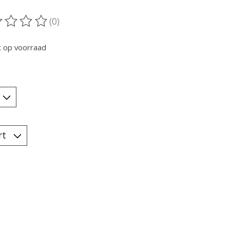
(0)
oordeling van dit product is
0
van de 5
t op voorraad