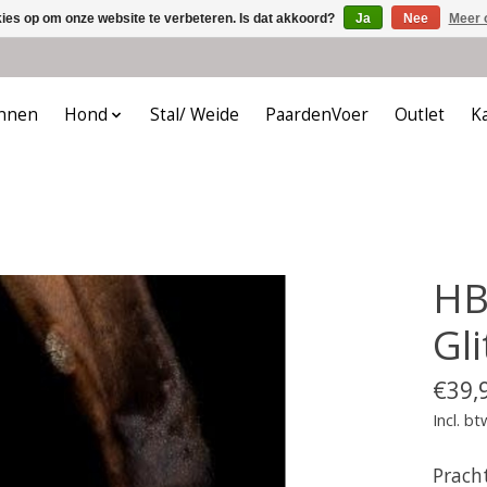
kies op om onze website te verbeteren. Is dat akkoord?
Ja
Nee
Meer 
nnen
Hond
Stal/ Weide
PaardenVoer
Outlet
K
HB
Gl
€39,
Incl. bt
Prach