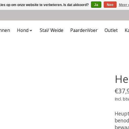
kies op om onze website te verbeteren. Is dat akkoord?
Ja
Nee
Meer 
nnen
Hond
Stal/ Weide
PaardenVoer
Outlet
K
He
€37,
Incl. bt
Heupt
benod
bewaa