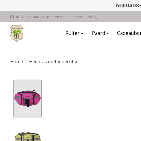
Wij slaan coo
Grote keuze aan producten en snelle verzending!
Ruiter
Paard
Cadeaubo
Home
/
Heuptas met invlechtset
Product image slideshow Items