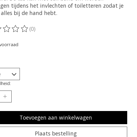
en tijdens het invlechten of toiletteren zodat je
 alles bij de hand hebt.
(0)
oordeling van dit product is
0
van de 5
voorraad
heid:
Toevoegen aan winkelwagen
Plaats bestelling