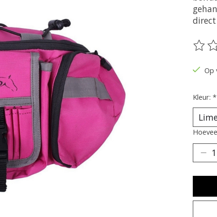
gehang
direct
De be
Op 
Kleur:
*
Hoeveel