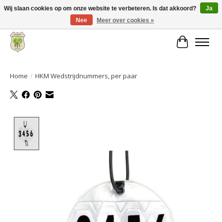
Wij slaan cookies op om onze website te verbeteren. Is dat akkoord?
Ja
Nee
Meer over cookies »
Grote keuze aan producten en snelle verzending!
Winkelwa
Home
/
HKM Wedstrijdnummers, per paar
Product image slideshow Items