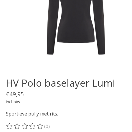
HV Polo baselayer Lumi
€49,95
Incl. btw
Sportieve pully met rits.
(0)
De beoordeling van dit product is
0
van de 5