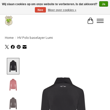
Wij slaan cookies op om onze website te verbeteren. Is dat akkoord?
Ja
Nee
Meer over cookies »
Grote keuze aan producten en snelle verzending!
Winkelwa
Home
/
HV Polo baselayer Lumi
Product image slideshow Items