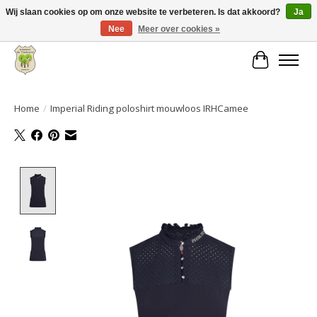
Wij slaan cookies op om onze website te verbeteren. Is dat akkoord?
Ja
Nee
Meer over cookies »
Grote keuze aan producten en snelle verzending!
Winkelwa
Home
/
Imperial Riding poloshirt mouwloos IRHCamee
Product image slideshow Items