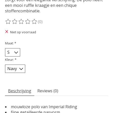
een mooi ruffle kraagje en een chique
stoffencombinatie.
(0)
De beoordeling van dit product is
0
van de 5
Niet op voorraad
Maat:
*
Kleur:
*
Beschrijving
Reviews (0)
mouwloze polo van Imperial Riding
fijne getailleerde pasvorm