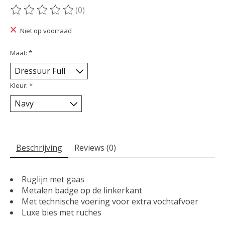
(0)
De beoordeling van dit product is
0
van de 5
Niet op voorraad
Maat:
*
Kleur:
*
Beschrijving
Reviews (0)
Ruglijn met gaas
Metalen badge op de linkerkant
Met technische voering voor extra vochtafvoer
Luxe bies met ruches