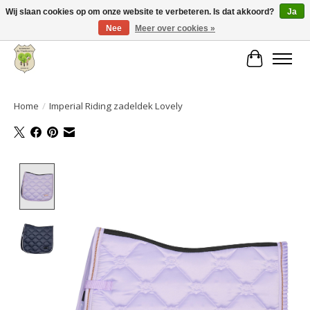
Wij slaan cookies op om onze website te verbeteren. Is dat akkoord?
Ja
Nee
Meer over cookies »
Grote keuze aan producten en snelle verzending!
Winkelwa
Home
/
Imperial Riding zadeldek Lovely
Product image slideshow Items