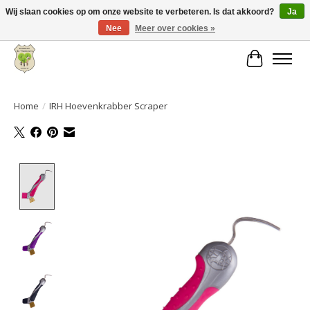
Wij slaan cookies op om onze website te verbeteren. Is dat akkoord?
Ja
Nee
Meer over cookies »
Grote keuze aan producten en snelle verzending!
Winkelwa
Home
/
IRH Hoevenkrabber Scraper
Product image slideshow Items