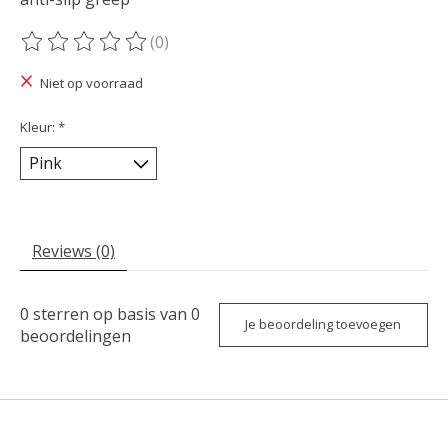
(0)
De beoordeling van dit product is
0
van de 5
Niet op voorraad
Kleur:
*
Reviews (0)
0
sterren op basis van
0
Je beoordeling toevoegen
beoordelingen