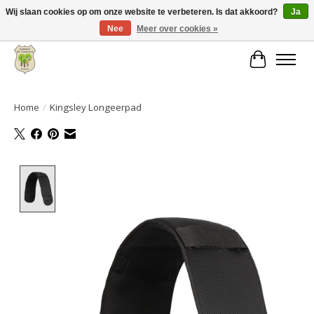
Wij slaan cookies op om onze website te verbeteren. Is dat akkoord?
Ja
Nee
Meer over cookies »
Grote keuze aan producten en snelle verzending!
Winkelwa
Home
/
Kingsley Longeerpad
Product image slideshow Items