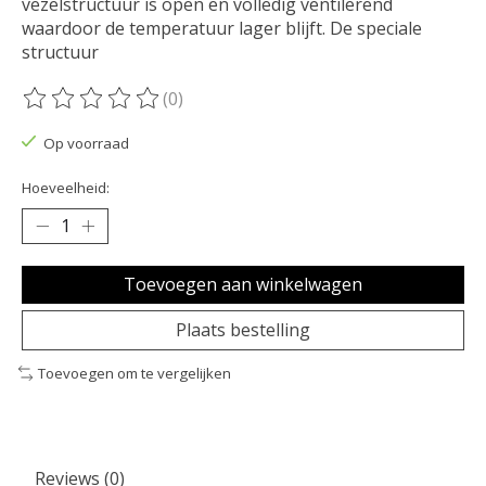
vezelstructuur is open en volledig ventilerend
waardoor de temperatuur lager blijft. De speciale
structuur
(0)
De beoordeling van dit product is
0
van de 5
Op voorraad
Hoeveelheid:
Toevoegen aan winkelwagen
Plaats bestelling
Toevoegen om te vergelijken
Reviews (0)