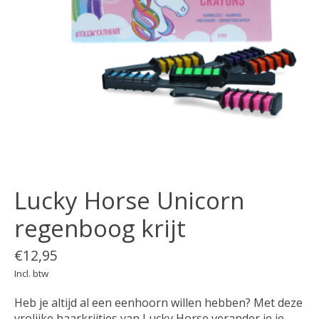
Lucky Horse Unicorn
regenboog krijt
€12,95
Incl. btw
Heb je altijd al een eenhoorn willen hebben? Met deze
vrolijke haarkrijtjes van Lucky Horse verander je je