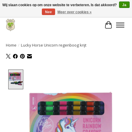
Wij slaan cookies op om onze website te verbeteren. Is dat akkoord?
Ja
Nee
Meer over cookies »
Grote keuze aan producten en snelle verzending!
Winkelwa
Home
/
Lucky Horse Unicorn regenboog krijt
Product image slideshow Items