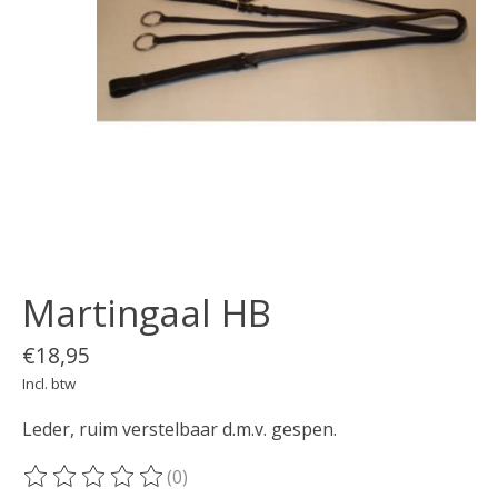
Martingaal HB
€18,95
Incl. btw
Leder, ruim verstelbaar d.m.v. gespen.
(0)
De beoordeling van dit product is
0
van de 5