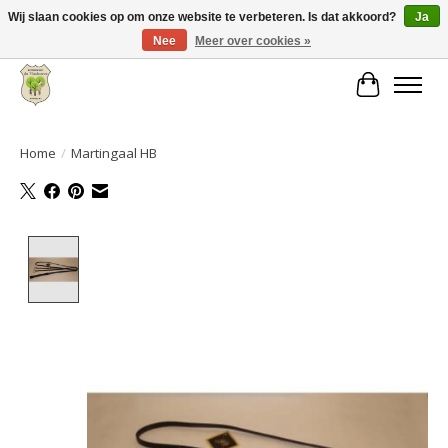
Wij slaan cookies op om onze website te verbeteren. Is dat akkoord?
Ja
Nee
Meer over cookies »
Grote keuze aan producten en snelle verzending!
Winkelwa
Home
/
Martingaal HB
Product image slideshow Items