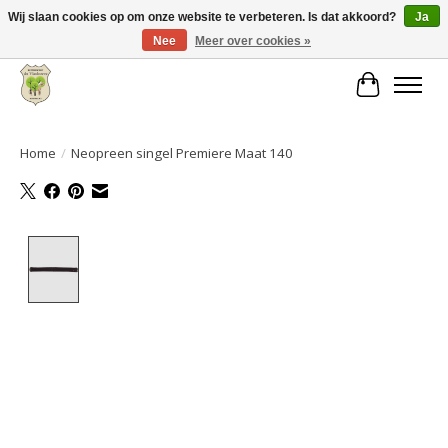
Wij slaan cookies op om onze website te verbeteren. Is dat akkoord?
Ja
Nee
Meer over cookies »
Grote keuze aan producten en snelle verzending!
Winkelwa
Home
/
Neopreen singel Premiere Maat 140
Product image slideshow Items