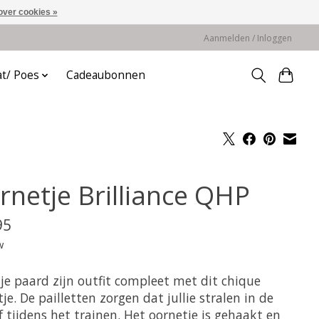
over cookies »
Aanmelden / Inloggen
at/ Poes
Cadeaubonnen
rnetje Brilliance QHP
95
w
je paard zijn outfit compleet met dit chique
je. De pailletten zorgen dat jullie stralen in de
f tijdens het trainen. Het oornetje is gehaakt en