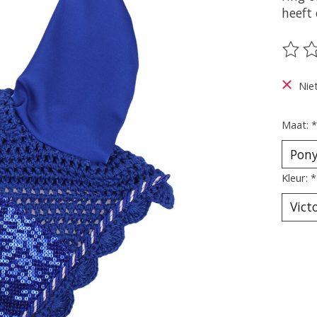
heeft
De be
Nie
Maat:
*
Kleur:
*