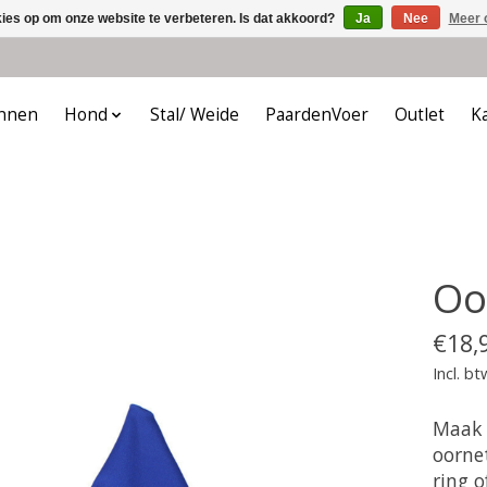
kies op om onze website te verbeteren. Is dat akkoord?
Ja
Nee
Meer 
nnen
Hond
Stal/ Weide
PaardenVoer
Outlet
K
Oo
€18,
Incl. bt
Maak 
oornet
ring o