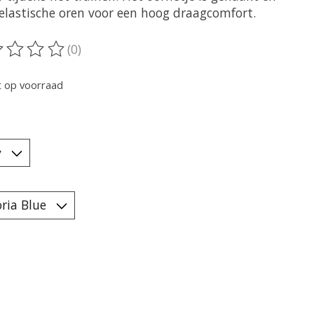
 elastische oren voor een hoog draagcomfort.
(0)
oordeling van dit product is
0
van de 5
t op voorraad