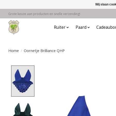
Wij slaan coo
Grote keuze aan producten en snelle verzending!
Ruiter
Paard
Cadeaubo
Home
/
Oornetje Brilliance QHP
Product image slideshow Items