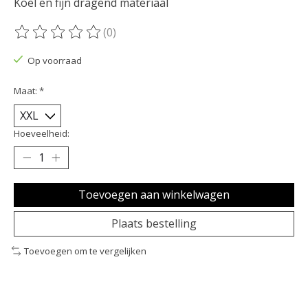
Koel en fijn dragend materiaal
(0)
De beoordeling van dit product is
0
van de 5
Op voorraad
Maat:
*
Hoeveelheid:
Toevoegen aan winkelwagen
Plaats bestelling
Toevoegen om te vergelijken