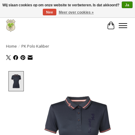
Wij slaan cookies op om onze website te verbeteren. Is dat akkoord?
Ja
Nee
Meer over cookies »
Grote keuze aan producten en snelle verzending!
Winkelwa
Home
/
PK Polo Kaliber
Product image slideshow Items