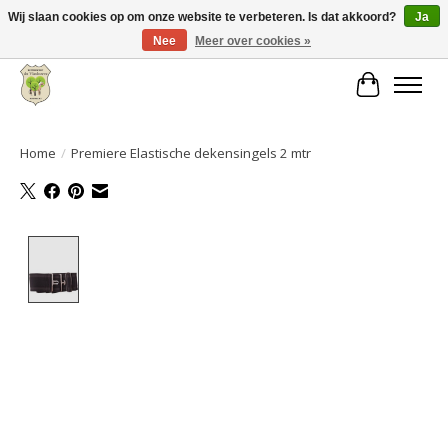
Wij slaan cookies op om onze website te verbeteren. Is dat akkoord?
Ja
Nee
Meer over cookies »
Grote keuze aan producten en snelle verzending!
Winkelwa
Home
/
Premiere Elastische dekensingels 2 mtr
Product image slideshow Items