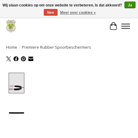
Wij slaan cookies op om onze website te verbeteren. Is dat akkoord?
Ja
Nee
Meer over cookies »
Grote keuze aan producten en snelle verzending!
Winkelwa
Home
/
Premiere Rubber Spoorbeschermers
Product image slideshow Items