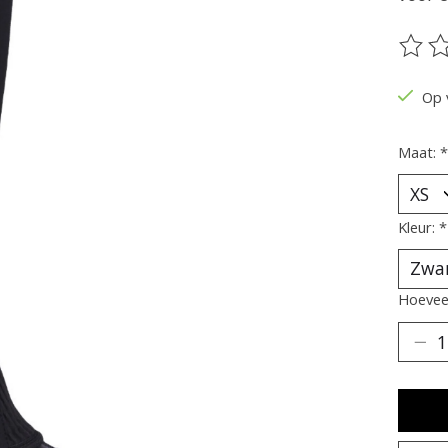
De be
Op 
Maat:
*
Kleur:
*
Hoeveel