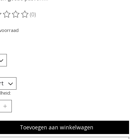
(0)
oordeling van dit product is
0
van de 5
voorraad
heid:
Toevoegen aan winkelwagen