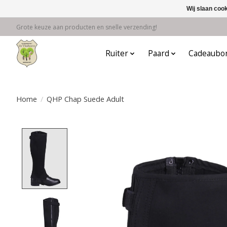
Wij slaan coo
Grote keuze aan producten en snelle verzending!
Ruiter
Paard
Cadeaubo
Home
/
QHP Chap Suede Adult
Product image slideshow Items