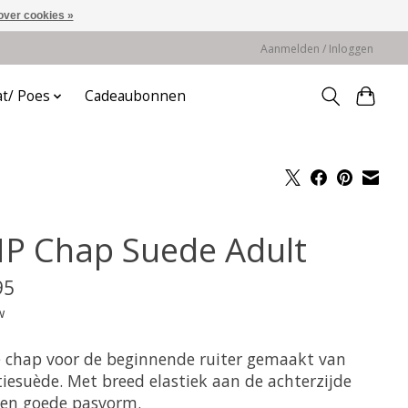
over cookies »
Aanmelden / Inloggen
at/ Poes
Cadeaubonnen
P Chap Suede Adult
95
w
 chap voor de beginnende ruiter gemaakt van
tiesuède. Met breed elastiek aan de achterzijde
een goede pasvorm.